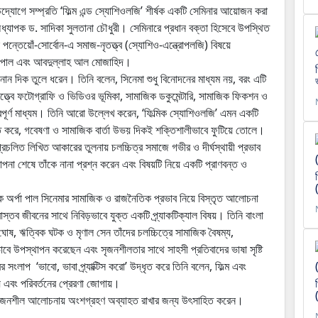
উদ্যোগে সম্প্রতি ‘ফিল্ম এন্ড স্যোশিওলজি’ শীর্ষক একটি সেমিনার আয়োজন করা
্যাপক ড. সাদিকা সুলতানা চৌধুরী। সেমিনারে প্রধান বক্তা হিসেবে উপস্থিত
 পন্তেয়োঁ-সোর্বোন-এ সমাজ-নৃতত্ত্ব (স্যোশিও-এন্ত্রোপলজি) বিষয়ে
া পাল এবং আবদুল্লাহ আল মোজাহিদ।
নান দিক তুলে ধরেন। তিনি বলেন, সিনেমা শুধু বিনোদনের মাধ্যম নয়, বরং এটি
তত্ত্বে ফটোগ্রাফি ও ভিডিওর ভূমিকা, সামাজিক ডকুমেন্টারি, সামাজিক ফিকশন ও
্বপূর্ণ মাধ্যম। তিনি আরো উল্লেখ করেন, ‘ফিল্মিক স্যোশিওলজি’ এমন একটি
ত্রিত করে, গবেষণা ও সামাজিক বার্তা উভয় দিকই শক্তিশালীভাবে ফুটিয়ে তোলে।
চলিত লিখিত আকারের তুলনায় চলচ্চিত্র সমাজে গভীর ও দীর্ঘস্থায়ী প্রভাব
াপনা শেষে তাঁকে নানা প্রশ্ন করেন এবং বিষয়টি নিয়ে একটি প্রাণবন্ত ও
ক অর্পা পাল সিনেমার সামাজিক ও রাজনৈতিক প্রভাব নিয়ে বিস্তৃত আলোচনা
্তব জীবনের সাথে নিবিড়ভাবে যুক্ত একটি প্র্যাকটিক্যাল বিষয়। তিনি বাংলা
 ঘোষ, ঋত্বিক ঘটক ও মৃণাল সেন তাঁদের চলচ্চিত্রে সামাজিক বৈষম্য,
বে উপস্থাপন করেছেন এবং সৃজনশীলতার সাথে সাহসী প্রতিবাদের ভাষা সৃষ্টি
ংলাপ ‘ভাবো, ভাবা প্র্যাক্টিস করো’ উদ্ধৃত করে তিনি বলেন, ফিল্ম এবং
 এবং পরিবর্তনের প্রেরণা জোগায়।
 ও সৃজনশীল আলোচনায় অংশগ্রহণ অব্যাহত রাখার জন্য উৎসাহিত করেন।