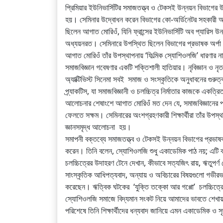
প্রিমিয়ার ইউনিভার্সিটির সমাজতত্ত্ব ও টেকসই উন্নয়ন বিভাগের 
হয়। সেমিনার উদ্বোধন করেন বিভাগের কো-অর্ডিনেটর সহকারী অধ
ছিলেন আগাত মোরিওঁ, যিনি ফ্রান্সের ইউনিভার্সিটি অব প্যারিস উন
অধ্যয়নরত। সেমিনারে উপস্থিত ছিলেন বিভাগের প্রভাষক অর্প
আগাত মোরিওঁ তাঁর উপস্থাপনায় ‘ফিল্মিক স্যোশিওলজি’ ধারণার না
সমাজবিজ্ঞান গবেষণার একটি শক্তিশালী হাতিয়ার। নৃবিজ্ঞান ও নৃ
অ্যাক্টিভিস্ট সিনেমা সবই সমাজ ও সংস্কৃতিকে অনুধাবনের গুরুত
প্র্যাকটিস, যা সমাজবিজ্ঞানী ও চলচ্চিত্র নির্মাতার কাজকে এক
আলোচনার শেষাংশে আগাত মোরিওঁ মত দেন যে, সমাজবিজ্ঞানের প্র
ফেলতে সক্ষম। সেমিনারের অংশগ্রহণকারী শিক্ষার্থীরা তাঁর উপস্থ
জ্ঞানসমৃদ্ধ আলোচনা হয়।
সমাপনী বক্তব্যে সমাজতত্ত্ব ও টেকসই উন্নয়ন বিভাগের প্রভাষ
করেন। তিনি বলেন, স্যোশিওলজি শুধু একাডেমিক পাঠ নয়; এটি বাস
চলচ্চিত্রের উদাহরণ টেনে দেখান, কীভাবে সত্যজিৎ রায়, ঋতুপর্ণ
সাংস্কৃতিক আধিপত্যবাদ, অন্যায় ও অবিচারের বিষয়গুলো গভীরভা
করেছেন। ঋত্বিক ঘটকের ‘যুক্তি তক্কো আর গপ্পো’ চলচ্চিত্রের স
স্যোশিওলজি সমাজে বিদ্যমান সংকট নিয়ে আমাদের ভাবতে শেখায়
পরিশেষে তিনি শিক্ষার্থীদের ধন্যবাদ জানিয়ে এমন একাডেমিক